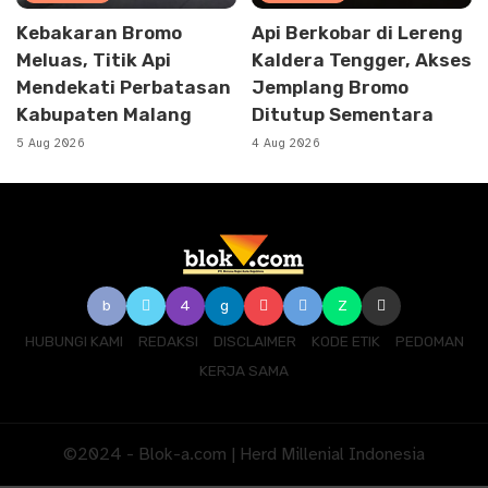
Kebakaran Bromo
Api Berkobar di Lereng
Meluas, Titik Api
Kaldera Tengger, Akses
Mendekati Perbatasan
Jemplang Bromo
Kabupaten Malang
Ditutup Sementara
5 Aug 2026
4 Aug 2026
HUBUNGI KAMI
REDAKSI
DISCLAIMER
KODE ETIK
PEDOMAN
KERJA SAMA
©2024 - Blok-a.com | Herd Millenial Indonesia