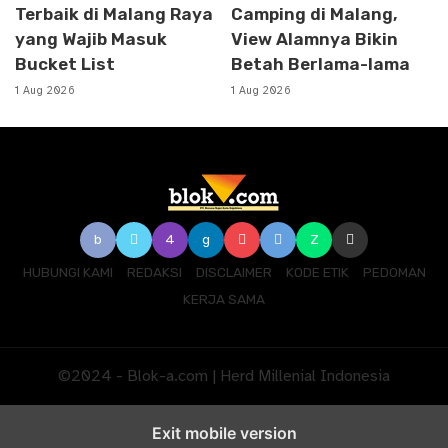
Terbaik di Malang Raya
Camping di Malang,
yang Wajib Masuk
View Alamnya Bikin
Bucket List
Betah Berlama-lama
1 Aug 2026
1 Aug 2026
HUBUNGI KAMI
REDAKSI
DISCLAIMER
KODE ETIK
PEDOMAN
KERJA SAMA
©2024 - Blok-a.com | Herd Millenial Indonesia
Exit mobile version