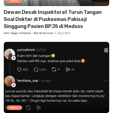
News
Dewan Desak Inspektorat Turun Tangan
Soal Dokter di Puskesmas Pakisaji
Singgung Pasien BPJS di Medsos
oleh
Yogga Ardiawan
Bob Bimantara
7 Aug 2026
Posted
by
News