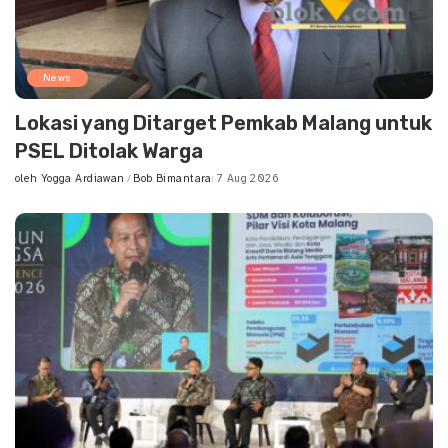
News
Lokasi yang Ditarget Pemkab Malang untuk
PSEL Ditolak Warga
oleh
Yogga Ardiawan
Bob Bimantara
7 Aug 2026
Posted
by