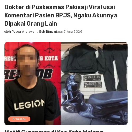
Dokter di Puskesmas Pakisaji Viral usai
Komentari Pasien BPJS, Ngaku Akunnya
Dipakai Orang Lain
oleh
Yogga Ardiawan
Bob Bimantara
7 Aug 2026
Posted
by
Kriminal