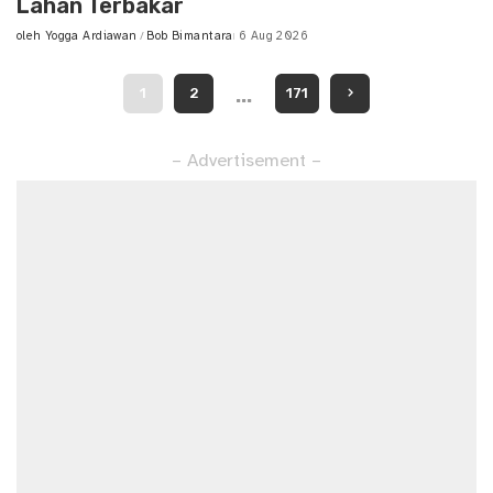
Lahan Terbakar
oleh
Yogga Ardiawan
Bob Bimantara
6 Aug 2026
Posted
by
…
1
2
171
– Advertisement –