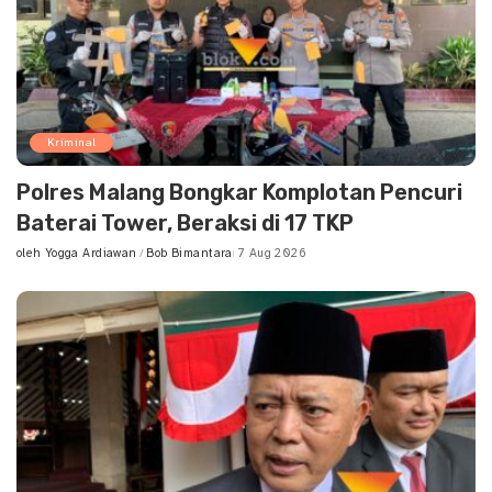
Kriminal
Polres Malang Bongkar Komplotan Pencuri
Baterai Tower, Beraksi di 17 TKP
oleh
Yogga Ardiawan
Bob Bimantara
7 Aug 2026
Posted
by