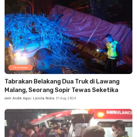
Peristiwa
Tabrakan Belakang Dua Truk di Lawang
Malang, Seorang Sopir Tewas Seketika
oleh
Andik Agus
Lionita Nidia
31 Aug 2024
Posted
by