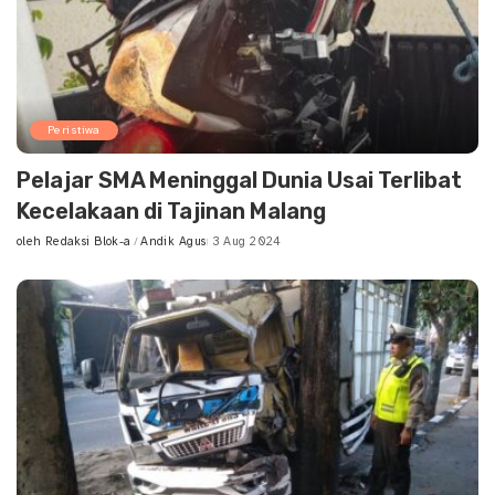
Peristiwa
Pelajar SMA Meninggal Dunia Usai Terlibat
Kecelakaan di Tajinan Malang
oleh
Redaksi Blok-a
Andik Agus
3 Aug 2024
Posted
by