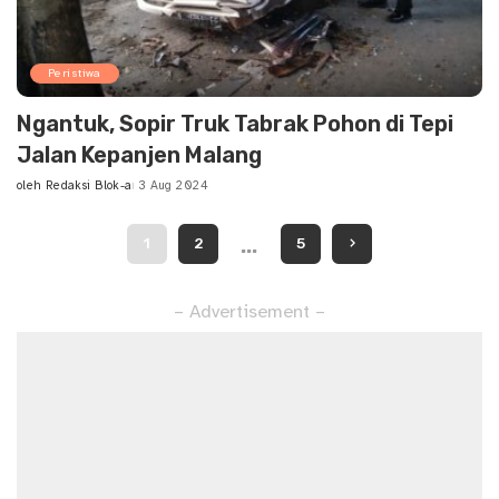
Peristiwa
Ngantuk, Sopir Truk Tabrak Pohon di Tepi
Jalan Kepanjen Malang
oleh
Redaksi Blok-a
3 Aug 2024
Posted
by
…
1
2
5
– Advertisement –