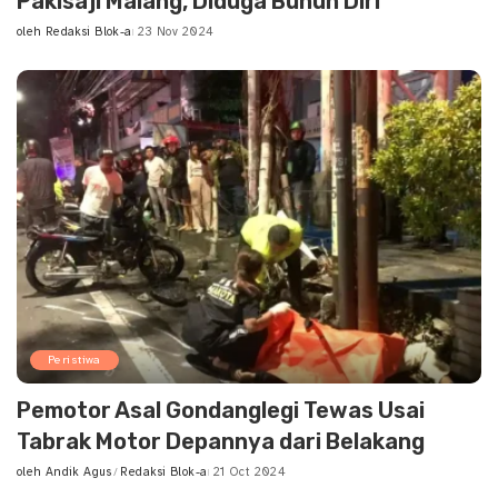
Pakisaji Malang, Diduga Bunuh Diri
oleh
Redaksi Blok-a
23 Nov 2024
Posted
by
Peristiwa
Pemotor Asal Gondanglegi Tewas Usai
Tabrak Motor Depannya dari Belakang
oleh
Andik Agus
Redaksi Blok-a
21 Oct 2024
Posted