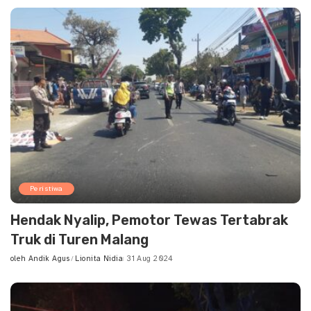
by
Peristiwa
Hendak Nyalip, Pemotor Tewas Tertabrak
Truk di Turen Malang
oleh
Andik Agus
Lionita Nidia
31 Aug 2024
Posted
by