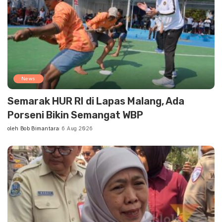
News
Semarak HUR RI di Lapas Malang, Ada
Porseni Bikin Semangat WBP
oleh
Bob Bimantara
6 Aug 2026
Posted
by