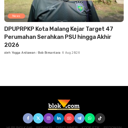
News
DPUPRPKP Kota Malang Kejar Target 47
Perumahan Serahkan PSU hingga Akhir
2026
oleh
Yogga Ardiawan
Bob Bimantara
6 Aug 2026
Posted
by
HUBUNGI KAMI
REDAKSI
DISCLAIMER
KODE ETIK
PEDOMAN