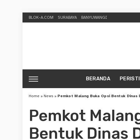
BLOK-A.COM
SURABAYA
BANYUWANGI
BERANDA
PERIST
Home
»
News
»
Pemkot Malang Buka Opsi Bentuk Dinas
Pemkot Malang
Bentuk Dinas 