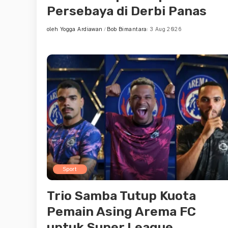
Persebaya di Derbi Panas
oleh
Yogga Ardiawan
Bob Bimantara
3 Aug 2026
Posted
by
Sport
Trio Samba Tutup Kuota
Pemain Asing Arema FC
untuk Super League