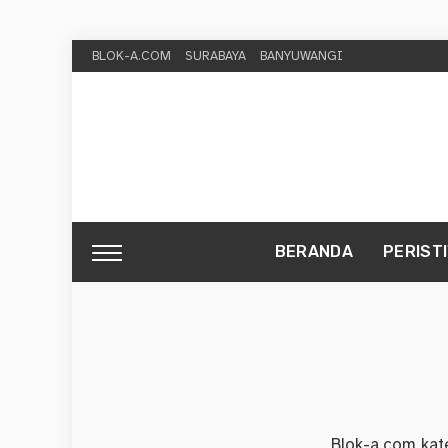
BLOK-A.COM
SURABAYA
BANYUWANGI
BERANDA
PERIST
Blok-a.com kate