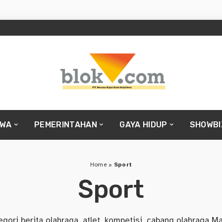
IWA
PEMERINTAHAN
GAYA HIDUP
SHOWBI
Home
»
Sport
Sport
gori berita olahraga, atlet, kompetisi, cabang olahraga M