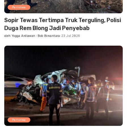
Peristiwa
Sopir Tewas Tertimpa Truk Terguling, Polisi
Duga Rem Blong Jadi Penyebab
oleh
Yogga Ardiawan
Bob Bimantara
23 Jul 2026
Posted
by
Peristiwa