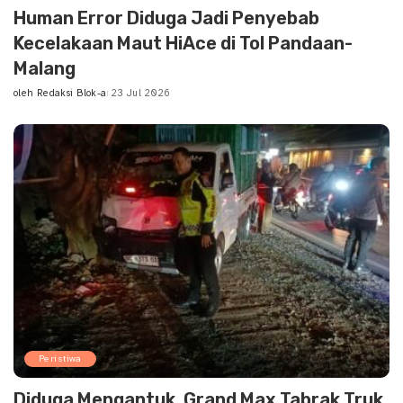
Human Error Diduga Jadi Penyebab
Kecelakaan Maut HiAce di Tol Pandaan-
Malang
oleh
Redaksi Blok-a
23 Jul 2026
Posted
by
Peristiwa
Diduga Mengantuk, Grand Max Tabrak Truk