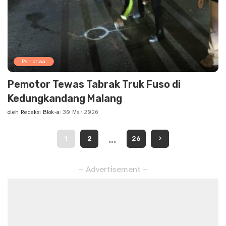
Peristiwa
Pemotor Tewas Tabrak Truk Fuso di
Kedungkandang Malang
oleh
Redaksi Blok-a
30 Mar 2026
Posted
by
…
1
2
26
– Advertisement –