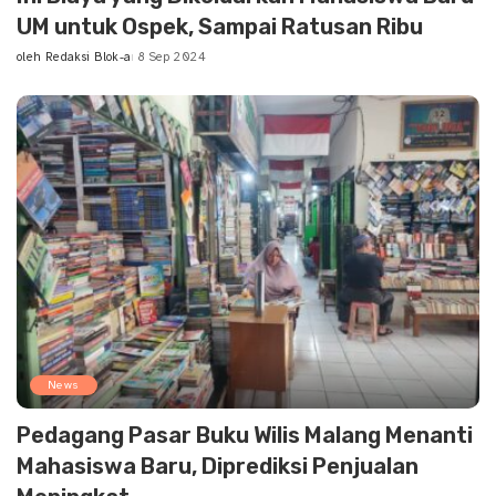
UM untuk Ospek, Sampai Ratusan Ribu
oleh
Redaksi Blok-a
8 Sep 2024
Posted
by
News
Pedagang Pasar Buku Wilis Malang Menanti
Mahasiswa Baru, Diprediksi Penjualan