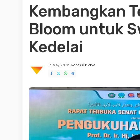
Kembangkan Te
Bloom untuk 
Kedelai
15 May 2026
Redaksi Blok-a
Posted
by