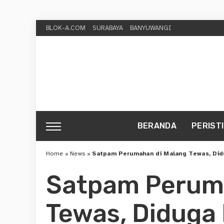
BLOK-A.COM
SURABAYA
BANYUWANGI
BERANDA
PERIST
Home
»
News
»
Satpam Perumahan di Malang Tewas, Didu
Satpam Perum
Tewas, Diduga 