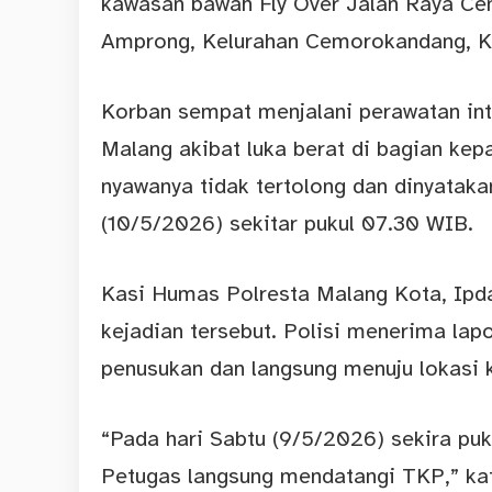
kawasan bawah Fly Over Jalan Raya Ce
Amprong, Kelurahan Cemorokandang, K
Korban sempat menjalani perawatan int
Malang akibat luka berat di bagian kep
nyawanya tidak tertolong dan dinyatak
(10/5/2026) sekitar pukul 07.30 WIB.
Kasi Humas Polresta Malang Kota, Ip
kejadian tersebut. Polisi menerima lap
penusukan dan langsung menuju lokasi k
“Pada hari Sabtu (9/5/2026) sekira pu
Petugas langsung mendatangi TKP,” kat