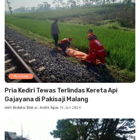
Peristiwa
Pria Kediri Tewas Terlindas Kereta Api
Gajayana di Pakisaji Malang
oleh
Redaksi Blok-a
Andik Agus
16 Jun 2024
Posted
by