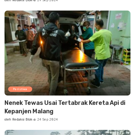
oleh
Redaksi Blok-a
29 Sep 2024
Posted
by
Peristiwa
Nenek Tewas Usai Tertabrak Kereta Api di
Kepanjen Malang
oleh
Redaksi Blok-a
24 Sep 2024
Posted
by