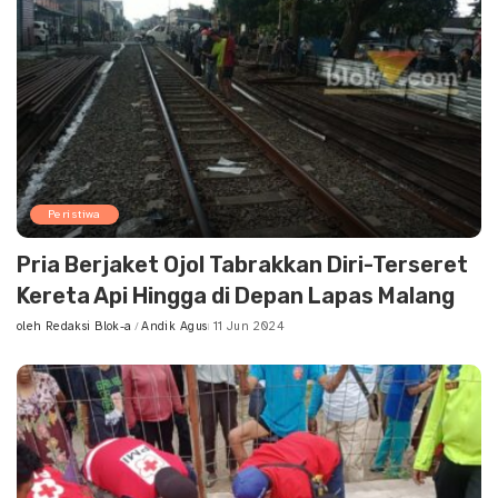
Peristiwa
Pria Berjaket Ojol Tabrakkan Diri-Terseret
Kereta Api Hingga di Depan Lapas Malang
oleh
Redaksi Blok-a
Andik Agus
11 Jun 2024
Posted
by