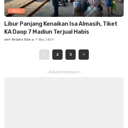
News
Libur Panjang Kenaikan Isa Almasih, Tiket
KA Daop 7 Madiun Terjual Habis
oleh
Redaksi Blok-a
9 May 2024
Posted
by
1
2
3
– Advertisement –