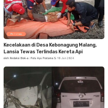
Peristiwa
Kecelakaan di Desa Kebonagung Malang,
Lansia Tewas Terlindas Kereta Api
oleh
Redaksi Blok-a
Putu Ayu Pratama S.
10 Jun 2024
Posted
by