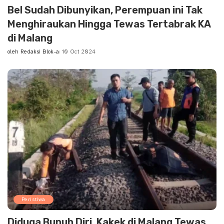
Bel Sudah Dibunyikan, Perempuan ini Tak
Menghiraukan Hingga Tewas Tertabrak KA
di Malang
oleh
Redaksi Blok-a
10 Oct 2024
Posted
by
Peristiwa
Diduga Bunuh Diri, Kakek di Malang Tewas