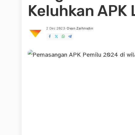
Keluhkan APK 
2 Dec 2023
Ovan Zaihnudin
Posted
by